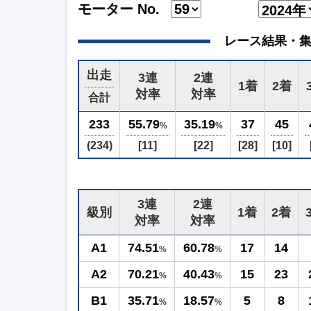
モーター No.
レース結果・集計 (2
出走
3連
2連
1着
2着
対率
対率
合計
233
55.79
35.19
37
45
%
%
(234)
[11]
[22]
[28]
[10]
3連
2連
級別
1着
2着
対率
対率
A1
74.51
60.78
17
14
%
%
A2
70.21
40.43
15
23
%
%
B1
35.71
18.57
5
8
%
%