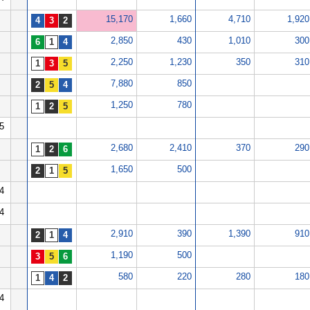
15,170
1,660
4,710
1,920
2,850
430
1,010
300
2,250
1,230
350
310
7,880
850
1,250
780
5
2,680
2,410
370
290
1,650
500
4
4
2,910
390
1,390
910
1,190
500
580
220
280
180
4