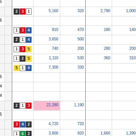
5
5,160
320
2,790
1,000
6
910
470
180
140
3,650
500
740
200
280
200
1,110
530
360
310
7,300
330
5
4
4
22,280
1,190
5
4,720
720
3,800
920
1,660
1,290