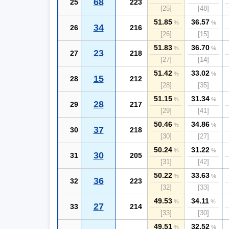
68
25
223
[25]
[48]
51.85
36.57
%
%
34
26
216
[26]
[15]
51.83
36.70
%
%
23
27
218
[27]
[14]
51.42
33.02
%
%
15
28
212
[28]
[35]
51.15
31.34
%
%
28
29
217
[29]
[41]
50.46
34.86
%
%
37
30
218
[30]
[27]
50.24
31.22
%
%
30
31
205
[31]
[42]
50.22
33.63
%
%
36
32
223
[32]
[33]
49.53
34.11
%
%
27
33
214
[33]
[30]
49.51
32.52
%
%