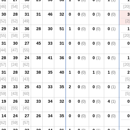
(0)
(0)
(1)
[46]
[54]
[24]
[20]
30
28
31
31
46
32
0
0
0
0
3
(0)
(3)
(0)
[52]
[52]
[49]
[2]
29
24
36
28
30
51
1
0
0
0
1
(0)
(0)
(1)
[55]
[58]
[28]
[20]
31
30
27
45
33
31
0
0
0
0
0
(0)
(0)
(0)
[44]
[47]
[55]
28
39
24
38
41
36
0
0
0
0
1
(0)
(1)
(5)
[57]
[24]
[62]
[20]
31
28
32
38
35
40
1
0
1
1
2
(0)
(0)
(0)
[45]
[51]
[43]
[5]
28
33
25
43
33
35
2
0
0
0
2
(0)
(0)
(1)
[59]
[43]
[60]
[5]
19
26
32
33
34
32
0
0
0
4
0
(0)
(0)
(1)
[61]
[55]
[45]
14
24
27
26
34
35
0
0
0
0
0
(0)
(0)
(0)
[62]
[59]
[57]