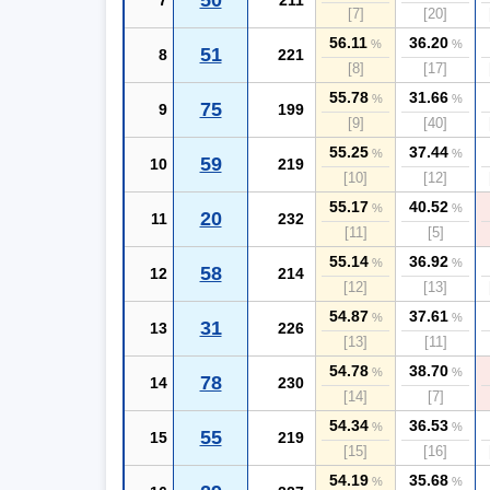
50
7
211
[7]
[20]
56.11
36.20
%
%
51
8
221
[8]
[17]
55.78
31.66
%
%
75
9
199
[9]
[40]
55.25
37.44
%
%
59
10
219
[10]
[12]
55.17
40.52
%
%
20
11
232
[11]
[5]
55.14
36.92
%
%
58
12
214
[12]
[13]
54.87
37.61
%
%
31
13
226
[13]
[11]
54.78
38.70
%
%
78
14
230
[14]
[7]
54.34
36.53
%
%
55
15
219
[15]
[16]
54.19
35.68
%
%