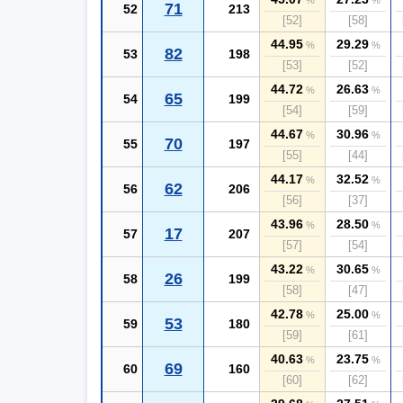
%
%
71
52
213
[52]
[58]
44.95
29.29
%
%
82
53
198
[53]
[52]
44.72
26.63
%
%
65
54
199
[54]
[59]
44.67
30.96
%
%
70
55
197
[55]
[44]
44.17
32.52
%
%
62
56
206
[56]
[37]
43.96
28.50
%
%
17
57
207
[57]
[54]
43.22
30.65
%
%
26
58
199
[58]
[47]
42.78
25.00
%
%
53
59
180
[59]
[61]
40.63
23.75
%
%
69
60
160
[60]
[62]