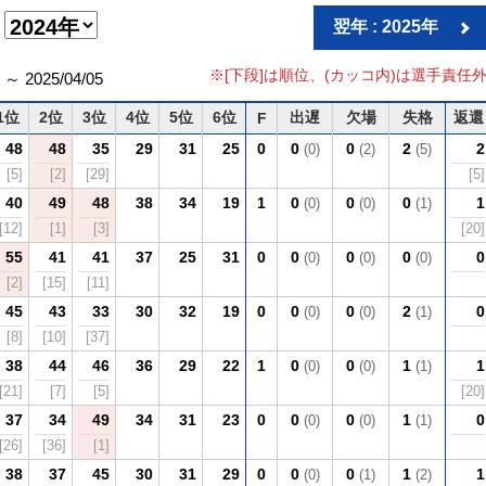
翌年 : 2025年
※[下段]は順位、(カッコ内)は選手責任
 2025/04/05
1位
2位
3位
4位
5位
6位
出遅
欠場
失格
返還
F
48
48
35
29
31
25
0
0
0
2
2
(0)
(2)
(5)
[5]
[2]
[29]
[5]
40
49
48
38
34
19
1
0
0
0
1
(0)
(0)
(1)
[12]
[1]
[3]
[20]
55
41
41
37
25
31
0
0
0
0
0
(0)
(0)
(0)
[2]
[15]
[11]
45
43
33
30
32
19
0
0
0
2
0
(0)
(0)
(1)
[8]
[10]
[37]
38
44
46
36
29
22
1
0
0
1
1
(0)
(0)
(1)
[21]
[7]
[5]
[20]
37
34
49
34
31
23
0
0
0
1
0
(0)
(0)
(1)
[26]
[36]
[1]
38
37
45
30
31
29
0
0
0
1
1
(0)
(1)
(2)