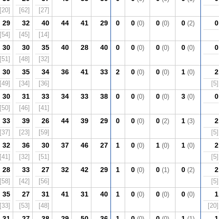
[20]
[62]
[27]
29
32
40
44
41
29
0
0
0
0
0
(0)
(0)
(2)
[54]
[45]
[14]
30
30
35
40
28
40
0
0
0
0
0
(0)
(0)
(0)
[51]
[48]
[32]
30
35
34
36
41
33
2
0
0
1
2
(0)
(0)
(0)
[49]
[34]
[36]
[5]
30
31
33
34
33
38
0
0
0
3
0
(0)
(0)
(0)
[50]
[46]
[41]
33
39
26
44
39
29
0
0
0
1
2
(0)
(2)
(3)
[37]
[23]
[59]
[5]
32
36
30
37
46
27
1
0
1
1
2
(0)
(0)
(0)
[41]
[32]
[51]
[5]
28
33
27
32
42
29
1
0
0
0
2
(0)
(1)
(2)
[58]
[42]
[56]
[5]
35
27
31
41
31
40
1
0
0
0
1
(0)
(0)
(0)
[33]
[53]
[48]
[20]
31
27
38
29
50
36
1
0
0
1
1