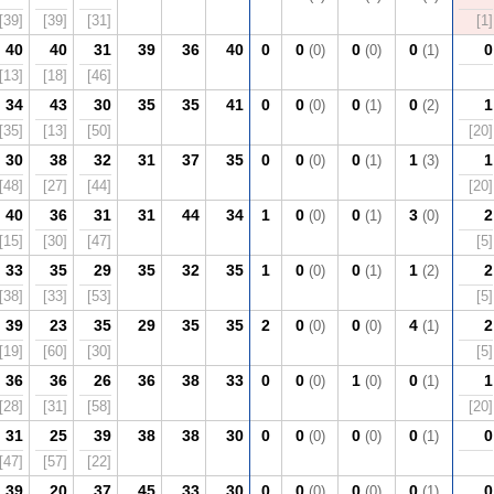
[39]
[39]
[31]
[1]
40
40
31
39
36
40
0
0
0
0
0
(0)
(0)
(1)
[13]
[18]
[46]
34
43
30
35
35
41
0
0
0
0
1
(0)
(1)
(2)
[35]
[13]
[50]
[20]
30
38
32
31
37
35
0
0
0
1
1
(0)
(1)
(3)
[48]
[27]
[44]
[20]
40
36
31
31
44
34
1
0
0
3
2
(0)
(1)
(0)
[15]
[30]
[47]
[5]
33
35
29
35
32
35
1
0
0
1
2
(0)
(1)
(2)
[38]
[33]
[53]
[5]
39
23
35
29
35
35
2
0
0
4
2
(0)
(0)
(1)
[19]
[60]
[30]
[5]
36
36
26
36
38
33
0
0
1
0
1
(0)
(0)
(1)
[28]
[31]
[58]
[20]
31
25
39
38
38
30
0
0
0
0
0
(0)
(0)
(1)
[47]
[57]
[22]
39
20
37
45
33
30
0
0
0
0
0
(0)
(0)
(1)