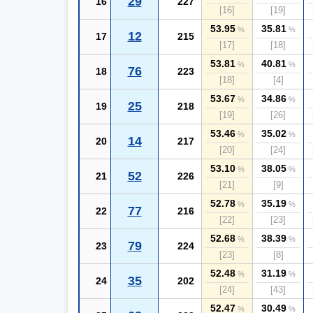
29
16
227
[16]
[19]
53.95
35.81
%
%
12
17
215
[17]
[18]
53.81
40.81
%
%
76
18
223
[18]
[4]
53.67
34.86
%
%
25
19
218
[19]
[26]
53.46
35.02
%
%
14
20
217
[20]
[24]
53.10
38.05
%
%
52
21
226
[21]
[9]
52.78
35.19
%
%
77
22
216
[22]
[23]
52.68
38.39
%
%
79
23
224
[23]
[8]
52.48
31.19
%
%
35
24
202
[24]
[43]
52.47
30.49
%
%