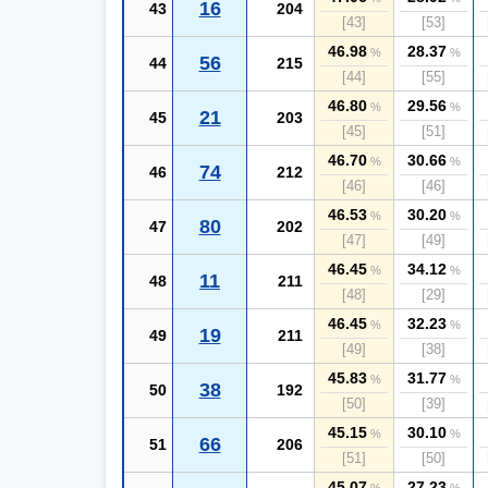
16
43
204
[43]
[53]
46.98
28.37
%
%
56
44
215
[44]
[55]
46.80
29.56
%
%
21
45
203
[45]
[51]
46.70
30.66
%
%
74
46
212
[46]
[46]
46.53
30.20
%
%
80
47
202
[47]
[49]
46.45
34.12
%
%
11
48
211
[48]
[29]
46.45
32.23
%
%
19
49
211
[49]
[38]
45.83
31.77
%
%
38
50
192
[50]
[39]
45.15
30.10
%
%
66
51
206
[51]
[50]
45.07
27.23