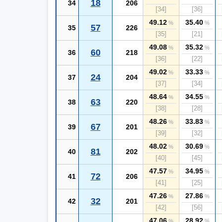
18
34
206
[34]
[36]
49.12
35.40
%
%
57
35
226
[35]
[21]
49.08
35.32
%
%
60
36
218
[36]
[22]
49.02
33.33
%
%
24
37
204
[37]
[34]
48.64
34.55
%
%
63
38
220
[38]
[28]
48.26
33.83
%
%
67
39
201
[39]
[32]
48.02
30.69
%
%
81
40
202
[40]
[45]
47.57
34.95
%
%
72
41
206
[41]
[25]
47.26
27.86
%
%
32
42
201
[42]
[56]
47.06
28.92
%
%