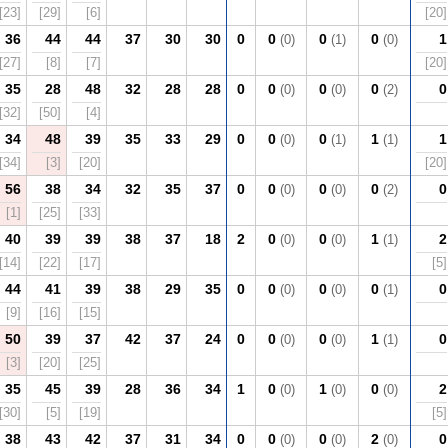
[23]
[29]
[6]
[20]
36
44
44
37
30
30
0
0
0
0
1
(0)
(1)
(0)
[27]
[8]
[7]
[20]
35
28
48
32
28
28
0
0
0
0
0
(0)
(0)
(2)
[32]
[50]
[4]
34
48
39
35
33
29
0
0
0
1
1
(0)
(1)
(1)
[34]
[3]
[20]
[20]
56
38
34
32
35
37
0
0
0
0
0
(0)
(0)
(2)
[1]
[25]
[33]
40
39
39
38
37
18
2
0
0
1
2
(0)
(0)
(1)
[14]
[22]
[17]
[5]
44
41
39
38
29
35
0
0
0
0
0
(0)
(0)
(1)
[9]
[16]
[15]
50
39
37
42
37
24
0
0
0
1
0
(0)
(0)
(1)
[3]
[20]
[25]
35
45
39
28
36
34
1
0
1
0
2
(0)
(0)
(0)
[30]
[5]
[19]
[5]
38
43
42
37
31
34
0
0
0
2
0
(0)
(0)
(0)