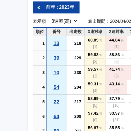
前年 : 2023年
表示順
算出期間：2024/04/02 ～
順位
番号
出走数
3連対率
2連対率
60.09
44.04
%
%
13
1
218
[1]
[1]
59.83
38.86
%
%
39
2
229
[2]
[6]
59.57
41.74
%
%
10
3
230
[3]
[3]
59.31
43.14
%
%
54
4
204
[4]
[2]
58.99
37.79
%
%
22
5
217
[5]
[10]
57.42
33.97
%
%
64
6
209
[6]
[31]
56.87
35.55
%
%