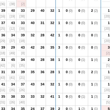
[36]
[38]
[2]
39
40
33
29
40
32
1
0
0
2
1
(0)
(0)
(2)
[16]
[19]
[38]
[20]
37
43
33
40
31
32
1
0
0
1
1
(0)
(0)
(0)
[25]
[12]
[39]
[20]
36
34
39
32
28
42
1
0
0
0
1
(0)
(0)
(0)
[29]
[37]
[18]
[20]
39
29
43
42
26
35
3
0
0
0
3
(0)
(0)
(0)
[18]
[49]
[8]
[2]
31
45
34
40
28
38
1
0
0
1
2
(0)
(1)
(4)
[42]
[6]
[35]
[5]
31
33
39
35
36
28
1
0
0
2
1
(0)
(0)
(0)
[43]
[41]
[21]
[20]
41
34
37
43
34
32
1
0
0
1
1
(0)
(0)
(3)
[11]
[35]
[26]
[20]
35
38
33
33
32
41
1
0
0
1
2
(0)
(1)
(3)
[31]
[26]
[40]
[5]
33
34
35
24
37
39
2
0
1
1
5
(0)
(2)
(1)