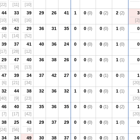
[22]
[11]
[10]
44
33
39
29
26
41
1
0
0
2
3
(0)
(2)
(2)
[10]
[40]
[16]
[2]
49
42
29
36
31
35
0
0
0
1
0
(0)
(0)
(0)
[4]
[14]
[52]
39
37
41
40
36
24
0
0
0
1
0
(0)
(0)
(0)
[17]
[28]
[12]
29
47
40
36
38
26
0
0
0
1
0
(0)
(0)
(1)
[53]
[4]
[13]
47
39
34
37
42
27
0
0
0
0
1
(0)
(1)
(0)
[6]
[21]
[34]
[20]
32
44
38
32
36
32
1
0
0
1
1
(0)
(0)
(1)
[40]
[9]
[23]
[20]
46
40
32
35
36
35
0
0
0
0
1
(0)
(1)
(2)
[7]
[17]
[42]
[20]
38
25
43
29
37
29
0
0
0
1
0
(0)
(0)
(0)
[24]
[56]
[9]
34
34
49
30
38
37
0
0
0
1
0
(0)
(0)
(3)