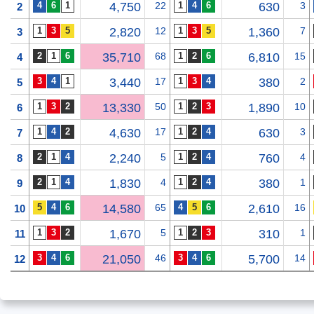
4,750
22
630
3
2
2,820
12
1,360
7
3
35,710
68
6,810
15
4
3,440
17
380
2
5
13,330
50
1,890
10
6
4,630
17
630
3
7
2,240
5
760
4
8
1,830
4
380
1
9
14,580
65
2,610
16
10
1,670
5
310
1
11
21,050
46
5,700
14
12