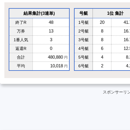
結果集計(3連単)
号艇
1位 集計
48
20
41
終了R
1号艇
13
8
16
万券
2号艇
3
8
16
1番人気
3号艇
0
6
12
返還R
4号艇
480,880
4
8
合計
5号艇
円
10,018
2
4
平均
6号艇
円
スポンサーリ